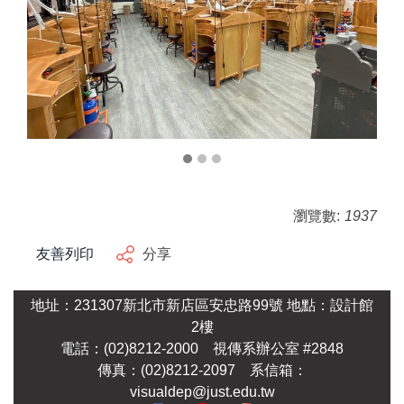
瀏覽數:
1937
友善列印
分享
地址：231307新北市新店區安忠路99號
地點：設計館
2樓
電話：(02)8212-2000
視傳系辦公室 #2848
傳真：(02)8212-2097 系
信箱：
visualdep@just.edu.tw