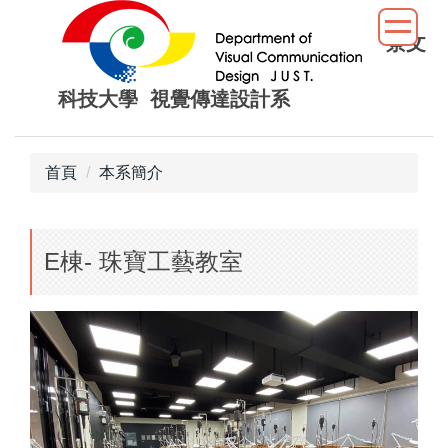
跳
到
景文
主
要
科技大學 視覺傳達設計系
內
容
區
首頁
本系簡介
E棟- 珠寶工藝教室