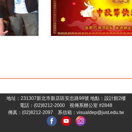
地址：231307新北市新店區安忠路99號
地點：設計館2樓
電話：(02)8212-2000
視傳系辦公室 #2848
傳真：(02)8212-2097 系
信箱：
visualdep@just.edu.tw