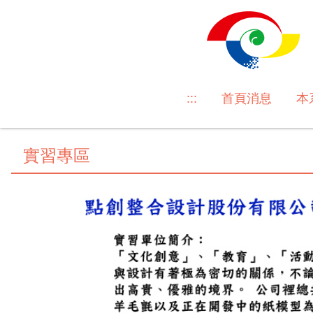
跳
到
主
要
內
容
:::
首頁消息
本
區
實習專區