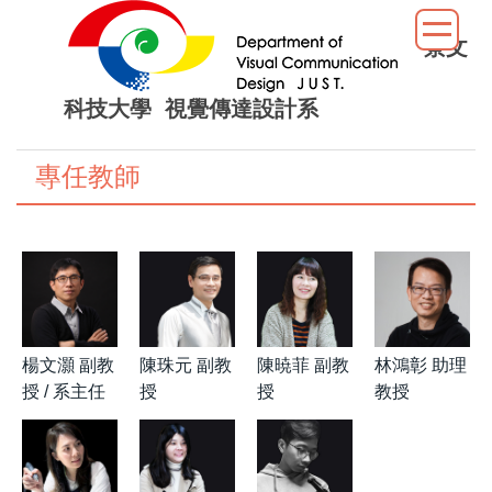
跳
到
景文
主
要
科技大學 視覺傳達設計系
內
容
專任教師
區
楊文灝 副教
陳珠元 副教
陳暁菲 副教
林鴻彰 助理
授 / 系主任
授
授
教授